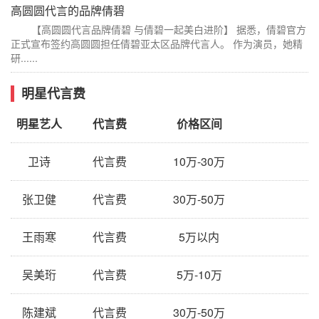
高圆圆代言的品牌倩碧
【高圆圆代言品牌倩碧 与倩碧一起美白进阶】 据悉，倩碧官方
正式宣布签约高圆圆担任倩碧亚太区品牌代言人。 作为演员，她精
研......
明星代言费
明星艺人
代言费
价格区间
卫诗
代言费
10万-30万
张卫健
代言费
30万-50万
王雨寒
代言费
5万以内
吴美珩
代言费
5万-10万
陈建斌
代言费
30万-50万