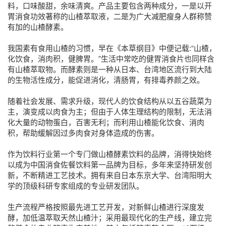
料，口味酸甜，余味清爽。产品主要包含两种成分，一是以开
胃消食功效著称的山楂萃取液，二是为广大减肥瘦身人群称赞
有加的山楂酵素。
我国素有食用山楂的习惯，早在《本草纲目》中便记载:“山楂，
化饮食，消肉积，健脾胃。”生活中常吃的健胃消食片也同样含
有山楂萃取物。而酵素则是一种从日本、台湾地区流行到大陆
的生物活性成分，能促进消化，清肠胃，有排毒养颜之效。
随着社会发展、需求升级，现代人的饮食结构从以五谷蔬菜为
主，演变成以肉食为主；但由于人体生理结构的限制，无法消
化大量的动物蛋白，百害无利；而利用山楂能化饮食、消肉
积，帮助缓解因过多肉食对身体造成的伤害。
作为饮料行业第一个专门做山楂酵素饮料的品牌，消得快始终
以成为中国消食佐餐饮料第一品牌为目标，多年来坚持研发创
新，不断精进工艺技术。拥有来自日本东京大学、台湾阳明大
学的顶级科研专家组成的专业研发团队。
生产流程严格按照最先进工艺开发，对新鲜山楂进行深度发
酵，加低温萃取天然山楂汁；采用最现代化的生产线，建立完