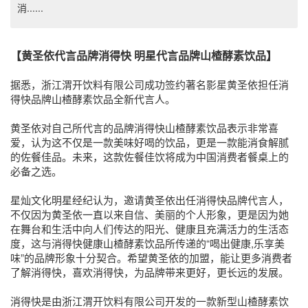
消......
【黄圣依代言品牌消得快 明星代言品牌山楂酵素饮品】
据悉，浙江渭开饮料有限公司成功签约著名影星黄圣依担任消
得快品牌山楂酵素饮品全新代言人。
黄圣依对自己所代言的品牌消得快山楂酵素饮品表示非常喜
爱，认为这不仅是一款美味好喝的饮品，更是一款能消食解腻
的佐餐佳品。未来，这款佐餐佳饮将成为中国消费者餐桌上的
必备之选。
星灿文化明星经纪认为，邀请黄圣依出任消得快品牌代言人，
不仅因为黄圣依一直以来自信、美丽的个人形象，更是因为她
在舞台和生活中向人们传达的阳光、健康且充满活力的生活态
度，这与消得快健康山楂酵素饮品所传递的“喝出健康,乐享美
味”的品牌形象十分契合。希望黄圣依的加盟，能让更多消费者
了解消得快，喜欢消得快，为品牌带来更好，更长远的发展。
消得快是由浙江渭开饮料有限公司开发的一款新型山楂酵素饮