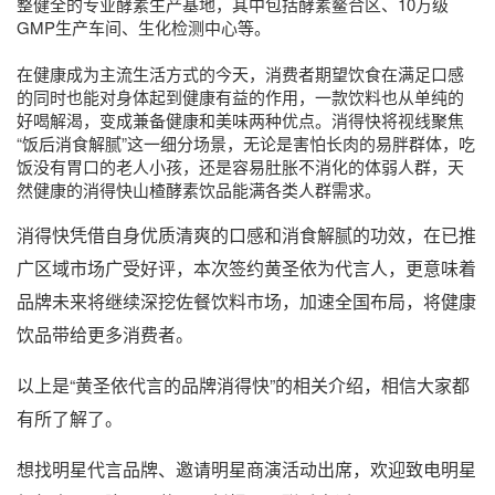
整健全的专业酵素生产基地，其中包括酵素鳌合区、10万级
GMP生产车间、生化检测中心等。
在健康成为主流生活方式的今天，消费者期望饮食在满足口感
的同时也能对身体起到健康有益的作用，一款饮料也从单纯的
好喝解渴，变成兼备健康和美味两种优点。消得快将视线聚焦
“饭后消食解腻”这一细分场景，无论是害怕长肉的易胖群体，吃
饭没有胃口的老人小孩，还是容易肚胀不消化的体弱人群，天
然健康的消得快山楂酵素饮品能满各类人群需求。
消得快凭借自身优质清爽的口感和消食解腻的功效，在已推
广区域市场广受好评，本次签约黄圣依为代言人，更意味着
品牌未来将继续深挖佐餐饮料市场，加速全国布局，将健康
饮品带给更多消费者。
以上是“黄圣依代言的品牌消得快”的相关介绍，相信大家都
有所了解了。
想找明星代言品牌、邀请明星商演活动出席，欢迎致电明星