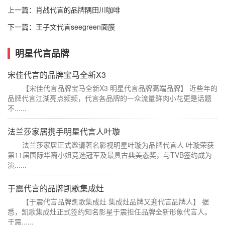
上一篇：
肖战代言的品牌隅田川咖啡
下一篇：
王子文代言seegreen面膜
明星代言品牌
宋佳代言的品牌宝马全新X3
【宋佳代言品牌宝马全新X3 明星代言品牌高端品牌】 近些年的
品牌代言江湖亮点频频，代言各品牌的一众流量鲜肉小花更是话题
不......
法兰莎家居携手明星代言人叶璇
法兰莎家居正式邀请著名影视明星叶璇为品牌代言人 叶璇荣获
第11届国际华裔小姐竞选冠军及最具古典美态奖，与TVB签约成为
演......
于震代言的品牌凯歌集成灶
【于震代言品牌凯歌集成灶 集成灶品牌又迎代言品牌人】 据
悉，凯歌集成灶正式签约知名影星于震担任品牌全新形象代言人。
于震......