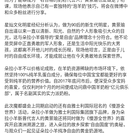
课，现场他表示自己有一套独特的“泡羊奶”技巧，将会在微博中
和众多粉丝进行分享。
星灿文化明星经纪分析认为，做为90后的新生代明星，黄景瑜
自出道以来一直以清新、阳光、自然的个人形象吸引大众的目
光，这与朵拉小羊倡导的“爱是自由”品牌理念十分符合。他不论
是荧屏中正直勇敢的军人形象，还是生活中阳光快乐的大男
孩，这都离不开他儿时的成长历程，现场他坦言，正是由于儿
时的自由成长环境，才能成就让他在今天勇敢地去探索世界。
朵拉小羊不以价格论成败，在羊奶资源稀缺的市场环境下，依
然坚持100%纯羊乳蛋白成分，确保每位中国宝宝都能更好的享
受到纯羊奶的营养价值。自2017年底问市后，便深受众多宝妈
的喜爱，仅仅利时8个月的时间便成功问鼎中国羊奶粉“亿元俱乐
部”，属于名副其实的实力派奶粉。
此次魔都盛会上同期启动的还有由雅士利国际冠名的《慢游全
世界》活动，朵拉小羊做为雅士利国际集团旗下品牌，身为朵
拉小羊新晋代言人的黄景瑜还将同时做为《慢游全世界》的嘉
宾开启澳洲溯源之旅，进入朵拉的故乡探索“自由国度”的奥秘，
与观众们一起见证朵拉小羊纯净自由的黄金奶源地。