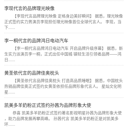
李现代言的品牌理光映像
【李现代言品牌理光映像 定格身边美好瞬间】 据悉，理光映像
正式签约实力男演员李现担任理光映像首位全球代言人。 李现，当
下......
李一桐代言的品牌鸿日电动汽车
【李一桐代言品牌鸿日电动汽车 开启品牌升级序幕】 据悉，新
生实力派演员李一桐，正式出任中国城·镇轻生活引领者品牌——鸿
日......
黄圣依代言的品牌佳奥枕头
【黄圣依代言品牌佳奥枕头 打造高品质睡眠】 据悉，中国枕头
热销品牌佳奥正式签约女黄圣依担任品牌形象代言人。 星灿文化明
星......
凯美多羊奶粉正式签约孙茜为品牌形象大使
恭喜 凯美多羊奶粉正式签约著名影视明星孙茜为品牌形象大使
，助力品牌发展再攀高峰。 孙茜代言 凯美多羊奶粉正是对凯美多
环......