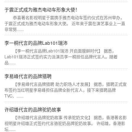
于震正式成为雅杰电动车形象大使！
恭喜著名影视明星于震携手雅杰电动车签约仪式在苏州举办，
于震正式成为雅杰电动车形象大使。 近年来于震在演艺事业上一直
非常努......
李一桐代言的品牌Lab101瑞沛
【李一桐代言品牌Lab101瑞沛 开启面膜鲜时代】 据悉，
Lab101瑞沛正式签约实力派演员李一桐担任品牌代言人。随着
品......
李易峰代言的品牌猎聘
【李易峰代言品牌猎聘 助力职场人才发展】 据悉，猎聘正式宣
布签约当红明星李易峰担任品牌全新代言人，接下来猎聘品牌
TVC、......
许绍雄代言的品牌驼奶故事
【许绍雄代言品牌驼奶故事 传承驼奶文化】 据悉，香港著名影
视明星许绍雄正式签约代言骆驼奶品牌驼奶故事。 许绍雄，香港影
坛......