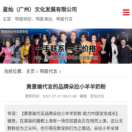
星灿（广州）文化发展有限公司
主营：明星经纪、明星演出、明星代言
当前位置：
主页
>
明星代言
>
黄景瑜代言的品牌朵拉小羊羊奶粉
更新时间：2021-07-21 09:21:49
编辑：星灿文化
导读：【黄景瑜代言品牌朵拉小羊羊奶粉 助力中国宝宝成长】
据悉，在美丽的魔都上海有一场空前盛会正在悄然上演，这让无
数粉丝为之尖叫，也引得无数宝妈们为之激动。朵拉小羊全球