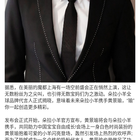
据悉，在美丽的魔都上海有一场空前盛会正在悄然上演，这让
无数粉丝为之尖叫，也引得无数宝妈们为之激动。朵拉小羊全
球品牌代言人正式揭晓，意味着未来朵拉小羊携手黄景瑜，“瑜”
你一起创造更多精彩。
发布会正式开始，朵拉小羊官方宣布，黄景瑜将会与朵拉小羊
携手，共同助力中国宝宝自由成长!会场上一身白色时尚装扮的
黄景瑜抱着可爱的小羊闪亮登场，轰然引发场上热烈的欢呼声;
而为了能够成为一名合格的奶粉代言人，黄景瑜也是做足了功