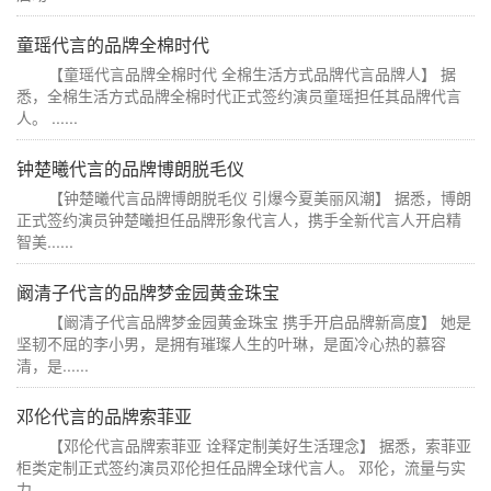
童瑶代言的品牌全棉时代
【童瑶代言品牌全棉时代 全棉生活方式品牌代言品牌人】 据
悉，全棉生活方式品牌全棉时代正式签约演员童瑶担任其品牌代言
人。 ......
钟楚曦代言的品牌博朗脱毛仪
【钟楚曦代言品牌博朗脱毛仪 引爆今夏美丽风潮】 据悉，博朗
正式签约演员钟楚曦担任品牌形象代言人，携手全新代言人开启精
智美......
阚清子代言的品牌梦金园黄金珠宝
【阚清子代言品牌梦金园黄金珠宝 携手开启品牌新高度】 她是
坚韧不屈的李小男，是拥有璀璨人生的叶琳，是面冷心热的慕容
清，是......
邓伦代言的品牌索菲亚
【邓伦代言品牌索菲亚 诠释定制美好生活理念】 据悉，索菲亚
柜类定制正式签约演员邓伦担任品牌全球代言人。 邓伦，流量与实
力......