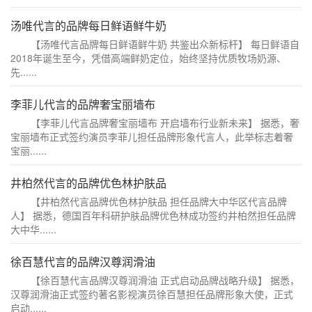
汤唯代言的品牌每日鲜语鲜牛奶
【汤唯代言品牌每日鲜语鲜牛奶 共鉴出众新标杆】 每日鲜语自
2018年诞生至今，凭借高端鲜奶定位，始终坚持优质牧场奶源、
先......
李菲儿代言的品牌奢宝丽墙布
【李菲儿代言品牌奢宝丽墙布 开启墙布行业新未来】 据悉，奢
宝丽墙布正式签约演员李菲儿担任品牌形象代言人，此举标志着奢
宝丽......
井柏然代言的品牌优色林护肤品
【井柏然代言品牌优色林护肤品 担任品牌大中华区代言品牌
人】 据悉，德国百年科研护肤品牌优色林成功签约井柏然担任品牌
大中华......
徐百慧代言的品牌汉尊润滑油
【徐百慧代言品牌汉尊润滑油 正式启动品牌战略升级】 据悉，
汉尊润滑油正式签约著名影视演员徐百慧担任品牌形象大使，正式
启动......