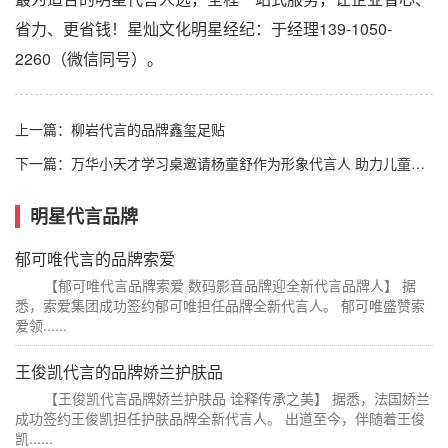
省力、更省钱！星灿文化明星经纪：于经理139-1050-
2260（微信同号）。
上一篇：
柳岩代言的品牌鑫玺足贴
下一篇：
万华小天才学习桌邀请杨童舒作为形象代言人 助力儿童健康成长！
明星代言品牌
郁可唯代言的品牌索爱
【郁可唯代言品牌索爱 数码影音品牌迎全新代言品牌人】 据
悉，索爱集团成功签约郁可唯担任品牌全新代言人。 郁可唯盛赞索
爱领......
王俊凯代言的品牌娇兰护肤品
【王俊凯代言品牌娇兰护肤品 诠释传承之美】 据悉，法国娇兰
成功签约王俊凯担任护肤品牌全新代言人。 出道至今，伴随着王俊
凯......