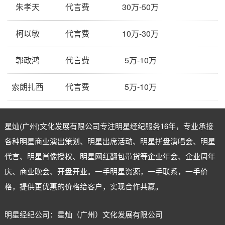
朱孝天
代言费
30万-50万
柯以敏
代言费
10万-30万
郭政鸿
代言费
5万-10万
索朗扎西
代言费
5万-10万
星灿(广州)文化发展有限公司专注
明星经纪
服务16年，专业承接
各种明星商业演出策划、明星出席活动、明星拼盘演唱会、明星
代言、明星肖像授权、明星网红翻包带货等企业年会、企业周年
庆、商业晚会、开盘开业。一手明星资源，一手联系，一手价
格，提供更优惠的价格给客户，实现合作共赢。
明星经纪公司：星灿（广州）文化发展有限公司