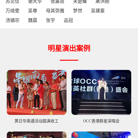
苏见信
谢天华
张震岳
关楚耀
屠洪刚
万绮雯
吴尊
母其弥雅
梦然
吴建豪
汤镇宗
魏晨
张宇
品冠
明星演出案例
黄日华南通活动圆满收工
OCC香港群星演唱会