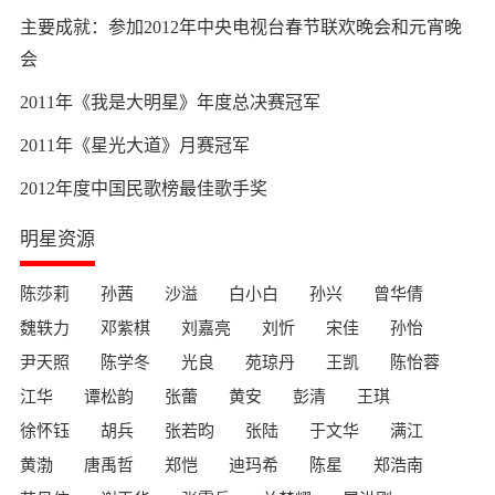
主要成就：参加2012年中央电视台春节联欢晚会和元宵晚
会
2011年《我是大明星》年度总决赛冠军
2011年《星光大道》月赛冠军
2012年度中国民歌榜最佳歌手奖
明星资源
陈莎莉
孙茜
沙溢
白小白
孙兴
曾华倩
魏轶力
邓紫棋
刘嘉亮
刘忻
宋佳
孙怡
尹天照
陈学冬
光良
苑琼丹
王凯
陈怡蓉
江华
谭松韵
张蕾
黄安
彭清
王琪
徐怀钰
胡兵
张若昀
张陆
于文华
满江
黄渤
唐禹哲
郑恺
迪玛希
陈星
郑浩南