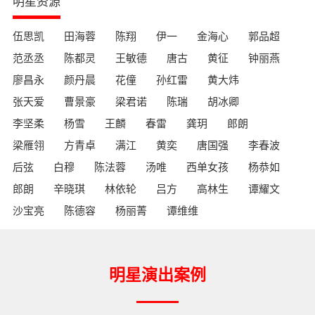
明星资源
伍思凯
田海蓉
陈翔
伊一
金海心
郭品超
范丞丞
陈都灵
王敏德
唐古
黄征
钟丽燕
廖昌永
颜丹晨
花僮
孙红雷
黄大炜
张天爱
曹景豪
梁君诺
陈瑞
胡冰卿
李坚柔
杨雪
王麟
春雷
龚玥
郎朗
梁雁翎
方青卓
满江
黄奕
唐国强
李春波
后弦
白穆
陈法蓉
汤唯
西单女孩
杨恭如
郎朗
辛晓琪
林依轮
吕方
高林生
谭耀文
沙宝亮
陈德容
杨丽菁
谭维维
明星演出案例