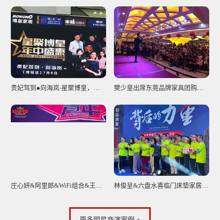
贵妃驾到●向海岚-星聚博皇，年中盛惠！
樊少皇出席东莞品牌家具团购活动圆满结束
庄心妍&阿里郎&WiFi组合&王赫野出席玛帕萨2023秋冬新品发布会
林俊呈&六盘水喜临门床垫家居签售会圆满落幕
更多明星商演案例 +