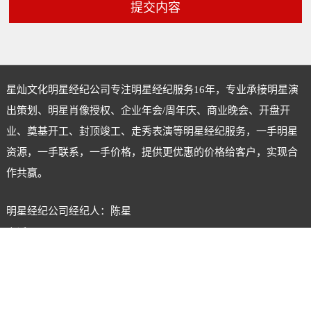
提交内容
星灿文化明星经纪公司专注
明星经纪
服务16年，专业承接明星演
出策划、明星肖像授权、企业年会/周年庆、商业晚会、开盘开
业、奠基开工、封顶竣工、走秀表演等明星经纪服务，一手明星
资源，一手联系，一手价格，提供更优惠的价格给客户，实现合
作共赢。
明星经纪公司经纪人：陈星
电话：18620722555
微信号：xingcanstar
联系Q Q：120275990
备案号：
粤ICP备2023089608号