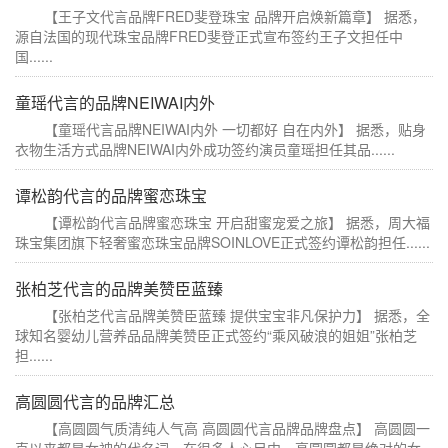
【王子文代言品牌FRED斐登珠宝 品牌开启焕新篇章】 据悉，
源自法国的现代珠宝品牌FRED斐登正式宣布签约王子文担任中
国......
童瑶代言的品牌NEIWAI内外
【童瑶代言品牌NEIWAI内外 一切都好 自在内外】 据悉，贴身
衣物生活方式品牌NEIWAI内外成功签约演员童瑶担任其品......
谭松韵代言的品牌蜜恋珠宝
【谭松韵代言品牌蜜恋珠宝 开启甜蜜宠爱之旅】 据悉，周大福
珠宝集团旗下轻奢蜜恋珠宝品牌SOINLOVE正式签约谭松韵担任......
张柏芝代言的品牌美赞臣蓝臻
【张柏芝代言品牌美赞臣蓝臻 提供宝宝非凡保护力】 据悉，全
球知名婴幼儿营养品品牌美赞臣正式签约“乘风破浪的姐姐”张柏芝
担......
高圆圆代言的品牌汇总
【高圆圆气质清纯人气高 高圆圆代言品牌品牌盘点】 高圆圆一
直以来都是女神的代名词，在很多人心目中，高圆圆都是绝对的女