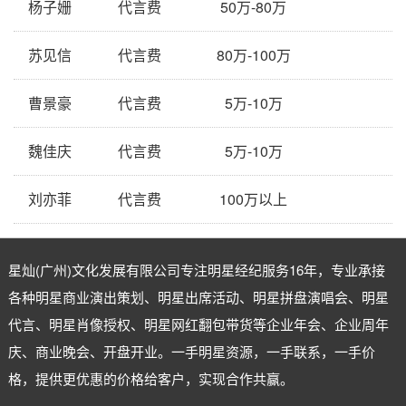
杨子姗
代言费
50万-80万
苏见信
代言费
80万-100万
曹景豪
代言费
5万-10万
魏佳庆
代言费
5万-10万
刘亦菲
代言费
100万以上
星灿(广州)文化发展有限公司专注
明星经纪
服务16年，专业承接
各种明星商业演出策划、明星出席活动、明星拼盘演唱会、明星
代言、明星肖像授权、明星网红翻包带货等企业年会、企业周年
庆、商业晚会、开盘开业。一手明星资源，一手联系，一手价
格，提供更优惠的价格给客户，实现合作共赢。