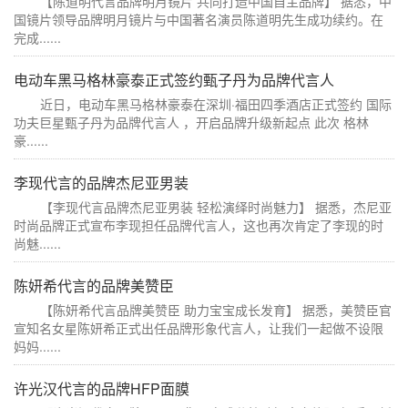
【陈道明代言品牌明月镜片 共同打造中国自主品牌】 据悉，中
国镜片领导品牌明月镜片与中国著名演员陈道明先生成功续约。在
完成......
电动车黑马格林豪泰正式签约甄子丹为品牌代言人
近日，电动车黑马格林豪泰在深圳·福田四季酒店正式签约 国际
功夫巨星甄子丹为品牌代言人 ，开启品牌升级新起点 此次 格林
豪......
李现代言的品牌杰尼亚男装
【李现代言品牌杰尼亚男装 轻松演绎时尚魅力】 据悉，杰尼亚
时尚品牌正式宣布李现担任品牌代言人，这也再次肯定了李现的时
尚魅......
陈妍希代言的品牌美赞臣
【陈妍希代言品牌美赞臣 助力宝宝成长发育】 据悉，美赞臣官
宣知名女星陈妍希正式出任品牌形象代言人，让我们一起做不设限
妈妈......
许光汉代言的品牌HFP面膜