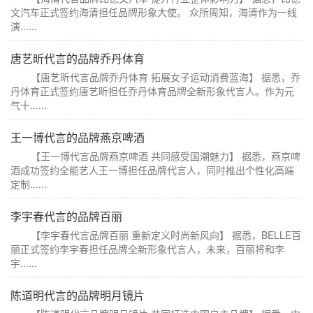
文汽车正式签约海清担任品牌形象大使。 众所周知，海清作为一线
演......
唐艺昕代言的品牌乔丹体育
【唐艺昕代言品牌乔丹体育 拓展女子运动消费蓝海】 据悉，乔
丹体育正式签约唐艺昕担任乔丹体育品牌全新形象代言人。作为元
气十......
王一博代言的品牌燕京啤酒
【王一博代言品牌燕京啤酒 共同感受国潮魅力】 据悉，燕京啤
酒成功签约全能艺人王一博担任品牌代言人，同时推出个性化高端
定制......
李宇春代言的品牌百丽
【李宇春代言品牌百丽 重新定义时尚新风向】 据悉，BELLE百
丽正式签约李宇春担任品牌全新形象代言人，未来，百丽将和李
宇......
陈道明代言的品牌明月镜片