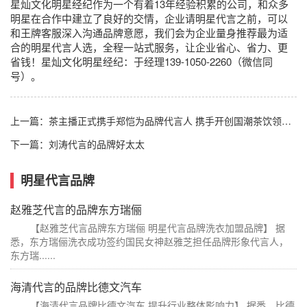
星灿文化明星经纪作为一个有着13年经验积累的公司，和众多
明星在合作中建立了良好的交情，企业请明星代言之前，可以
和王牌客服深入沟通品牌意愿，我们会为企业量身推荐最为适
合的明星代言人选，全程一站式服务，让企业省心、省力、更
省钱！星灿文化明星经纪：于经理139-1050-2260（微信同
号）。
上一篇：
茶主播正式携手郑恺为品牌代言人 携手开创国潮茶饮领跑时刻!
下一篇：
刘涛代言的品牌好太太
明星代言品牌
赵雅芝代言的品牌东方瑞俪
【赵雅芝代言品牌东方瑞俪 明星代言品牌洗衣加盟品牌】 据
悉，东方瑞俪洗衣成功签约国民女神赵雅芝担任品牌形象代言人，
东方瑞......
海清代言的品牌比德文汽车
【海清代言品牌比德文汽车 提升行业整体影响力】 据悉，比德