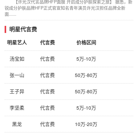
【许光汉代言品牌HFP面膜 开启成分护肤探索之旅】 据悉，新
锐成分护肤品牌HFP正式官宣知名青年演员许光汉担任品牌全新
面......
明星代言费
明星艺人
代言费
价格区间
汤宝如
代言费
5万-10万
张一山
代言费
50万-80万
王子异
代言费
50万-80万
李坚柔
代言费
5万-10万
黑龙
代言费
10万-20万