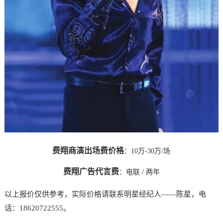
费翔商演出场费价格
：10万-30万/场
费翔广告代言费
：
电联
/ 两年
以上报价仅供参考，实际价格请联系明星经纪人——陈星，电
话：18620722555。