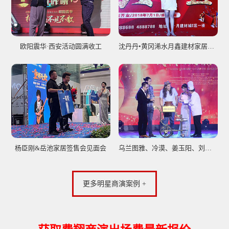
欧阳震华·西安活动圆满收工
沈丹丹•黄冈浠水月鑫建材家居广场开业庆典
杨臣刚&岳池家居签售会见面会
乌兰图雅、冷漠、姜玉阳、刘子璇众星聚集神农架松柏慢城国际音乐节圆满落幕！
更多明星商演案例 +