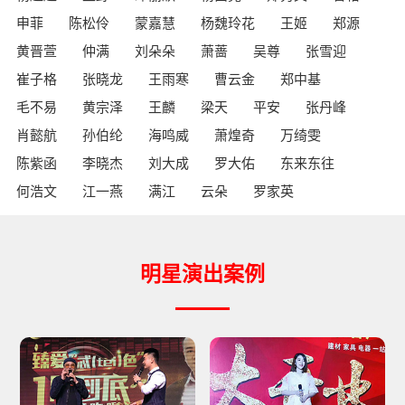
申菲
陈松伶
蒙嘉慧
杨魏玲花
王姬
郑源
黄晋萱
仲满
刘朵朵
萧蔷
吴尊
张雪迎
崔子格
张晓龙
王雨寒
曹云金
郑中基
毛不易
黄宗泽
王麟
梁天
平安
张丹峰
肖懿航
孙伯纶
海鸣威
萧煌奇
万绮雯
陈紫函
李晓杰
刘大成
罗大佑
东来东往
何浩文
江一燕
满江
云朵
罗家英
明星演出案例