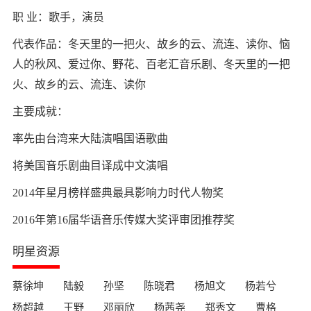
职 业：歌手，演员
代表作品：冬天里的一把火、故乡的云、流连、读你、恼
人的秋风、爱过你、野花、百老汇音乐剧、冬天里的一把
火、故乡的云、流连、读你
主要成就：
率先由台湾来大陆演唱国语歌曲
将美国音乐剧曲目译成中文演唱
2014年星月榜样盛典最具影响力时代人物奖
2016年第16届华语音乐传媒大奖评审团推荐奖
明星资源
蔡徐坤
陆毅
孙坚
陈晓君
杨旭文
杨若兮
杨超越
王野
邓丽欣
杨茜尧
郑秀文
曹格