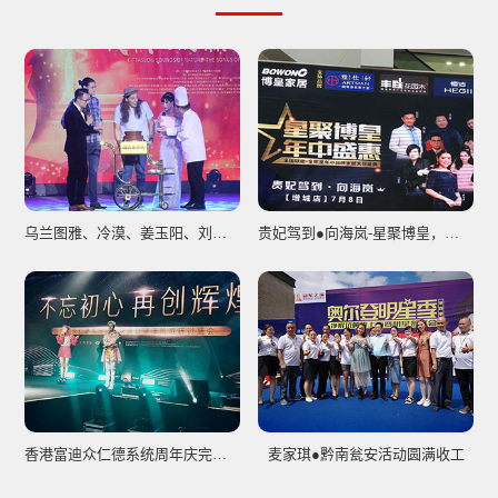
乌兰图雅、冷漠、姜玉阳、刘子璇众星聚集神农架松柏慢城国际音乐节圆满落幕！
贵妃驾到●向海岚-星聚博皇，年中盛惠！
香港富迪众仁德系统周年庆完美收工!
麦家琪●黔南瓮安活动圆满收工