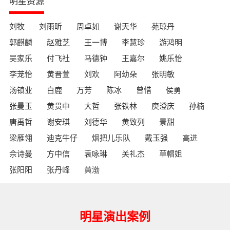
明星资源
刘牧
刘雨昕
周卓如
谢天华
苑琼丹
郭麒麟
赵雅芝
王一博
李慧珍
游鸿明
吴家乐
付飞社
马德钟
王嘉尔
姚乐怡
李茏怡
黄晋萱
刘欢
阿幼朵
张明敏
汤镇业
白鹿
万芳
陈冰
曾惜
侯勇
张曼玉
黄贯中
大哲
张铁林
庾澄庆
孙楠
唐禹哲
谢安琪
刘德华
黄致列
景甜
梁雁翎
迪克牛仔
烟把儿乐队
戴玉强
高进
佘诗曼
方中信
袁咏琳
关礼杰
草帽姐
张阳阳
张丹峰
黄渤
明星演出案例