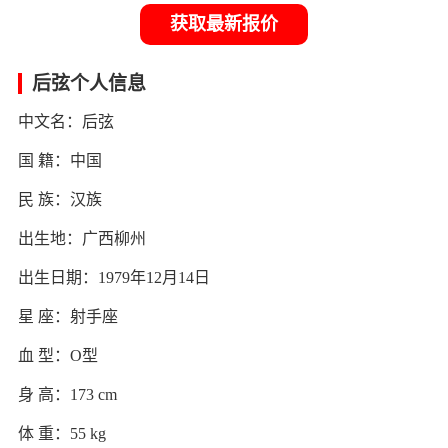
获取最新报价
后弦个人信息
中文名：后弦
国 籍：中国
民 族：汉族
出生地：广西柳州
出生日期：1979年12月14日
星 座：射手座
血 型：O型
身 高：173 cm
体 重：55 kg