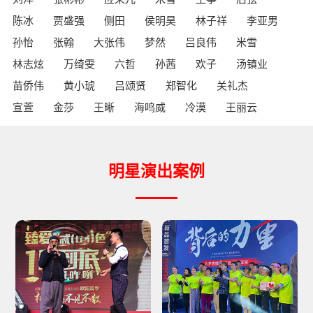
陈冰
贾盛强
侧田
侯明昊
林子祥
李亚男
孙怡
张翰
大张伟
梦然
吕良伟
米雪
林志炫
万绮雯
六哲
孙茜
欢子
汤镇业
苗侨伟
黄小琥
吕颂贤
郑智化
关礼杰
宣萱
金莎
王晰
海鸣威
冷漠
王丽云
明星演出案例