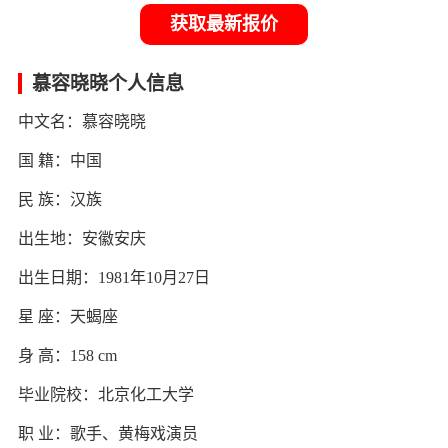
获取最新报价
慕容晓晓个人信息
中文名：慕容晓晓
国 籍：中国
民 族：汉族
出生地：安徽安庆
出生日期：1981年10月27日
星 座：天蝎座
身 高：158 cm
毕业院校：北京化工大学
职 业：歌手、黄梅戏演员