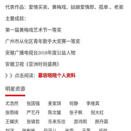
代表作品：爱情买卖、黄梅戏、姑娘爱情郎、孤单 、老弟
主要成就：
第一届黄梅戏艺术节一等奖
广州市从化区青年歌手大奖赛一等奖
安徽广播电视台2018年度公益人物
安徽卫视《亚洲时尚盛典》
》》点击阅读：
慕容晓晓个人资料
明星资源
尤浩然
张国强
麦家琪
何静
李维真
张雨绮
严艺丹
陈文媛
张子枫
倪大红
王耀庆
张镐哲
东来东往
游鸿明
颜丹晨
刘洋
张彬彬
应采儿
米雪
王筝
后弦