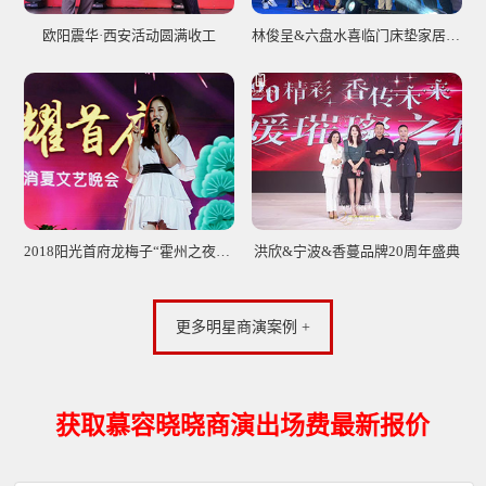
欧阳震华·西安活动圆满收工
林俊呈&六盘水喜临门床垫家居签售会圆满落幕
2018阳光首府龙梅子“霍州之夜”首场消夏文艺晚
洪欣&宁波&香蔓品牌20周年盛典
更多明星商演案例 +
获取慕容晓晓商演出场费最新报价