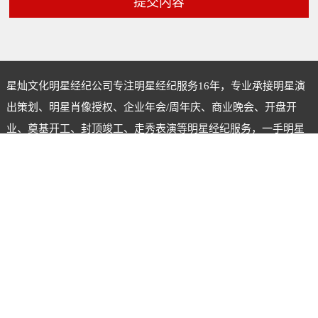
提交内容
星灿文化明星经纪公司专注
明星经纪
服务16年，专业承接明星演
出策划、明星肖像授权、企业年会/周年庆、商业晚会、开盘开
业、奠基开工、封顶竣工、走秀表演等明星经纪服务，一手明星
资源，一手联系，一手价格，提供更优惠的价格给客户，实现合
作共赢。
明星经纪公司经纪人：陈星
电话：18620722555
微信号：xingcanstar
联系Q Q：120275990
备案号：
粤ICP备2023089608号