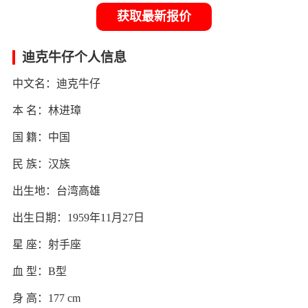
获取最新报价
迪克牛仔个人信息
中文名：迪克牛仔
本 名：林进璋
国 籍：中国
民 族：汉族
出生地：台湾高雄
出生日期：1959年11月27日
星 座：射手座
血 型：B型
身 高：177 cm