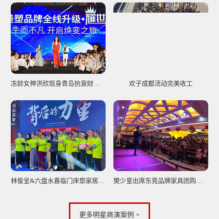
冻龄女神洪欣现身青岛抗衰财智峰会，仪器谱写不老传奇
欢子成都活动完美收工
林俊呈&六盘水喜临门床垫家居签售会圆满落幕
樊少皇出席东莞品牌家具团购活动圆满结束
更多明星商演案例 +