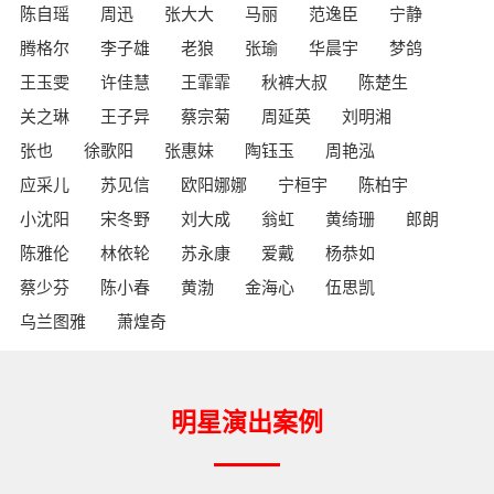
陈自瑶
周迅
张大大
马丽
范逸臣
宁静
腾格尔
李子雄
老狼
张瑜
华晨宇
梦鸽
王玉雯
许佳慧
王霏霏
秋裤大叔
陈楚生
关之琳
王子异
蔡宗菊
周延英
刘明湘
张也
徐歌阳
张惠妹
陶钰玉
周艳泓
应采儿
苏见信
欧阳娜娜
宁桓宇
陈柏宇
小沈阳
宋冬野
刘大成
翁虹
黄绮珊
郎朗
陈雅伦
林依轮
苏永康
爱戴
杨恭如
蔡少芬
陈小春
黄渤
金海心
伍思凯
乌兰图雅
萧煌奇
明星演出案例