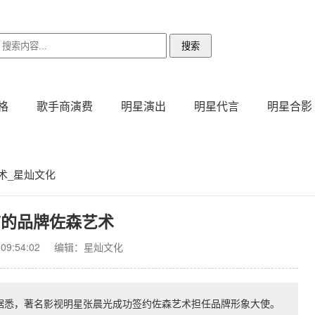
格
歌手商演费
明星演出
明星代言
明星合影
术_星灿文化
言的品牌佐森艺术
9:54:02
编辑：星灿文化
 据悉，著名影视明星张晨光成功签约佐森艺术担任品牌形象大使。