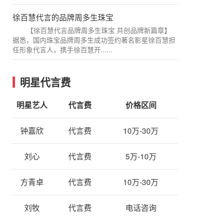
徐百慧代言的品牌周多生珠宝
【徐百慧代言品牌周多生珠宝 共创品牌新篇章】
据悉，国内珠宝品牌周多生成功签约著名影星徐百慧担
任形象代言人，携手徐百慧开......
明星代言费
明星艺人
代言费
价格区间
钟嘉欣
代言费
10万-30万
刘心
代言费
5万-10万
方青卓
代言费
10万-30万
刘牧
代言费
电话咨询