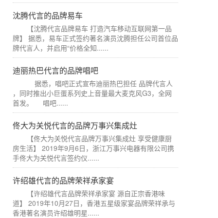
沈腾代言的品牌易车
【沈腾代言品牌易车 打造汽车移动互联网第一品
牌】 据悉，易车正式签约著名演员沈腾担任公司首位品
牌代言人，并启用“价格全知......
迪丽热巴代言的品牌唱吧
据悉，唱吧正式宣布迪丽热巴担任 品牌代言人
，同时推出小巨蛋系列史上音量最大麦克风G3，全网
首发。 唱吧......
佟大为关悦代言的品牌万事兴集成灶
【佟大为关悦代言品牌万事兴集成灶 享受健康厨
房生活】 2019年9月6日，浙江万事兴电器有限公司携
手佟大为关悦代言签约仪......
许绍雄代言的品牌荣祥承家宴
【许绍雄代言品牌荣祥承家宴 源自正宗香港味
道】 2019年10月27日，香港五星级家宴品牌荣祥承与
香港著名演员许绍雄明星......