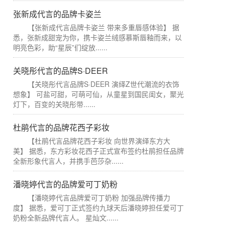
张新成代言的品牌卡姿兰
【张新成代言品牌卡姿兰 带来多重唇感体验】 据
悉，张新成甜宠为你，携卡姿兰绒感慕斯唇釉而来，以
明亮色彩，助“星辰”们绽放......
关晓彤代言的品牌S·DEER
【关晓彤代言品牌S·DEER 演绎Z世代潮流的衣饰
想象】 可盐可甜，可萌可仙，从童星到国民闺女，聚光
灯下，百变的关晓彤带......
杜鹃代言的品牌花西子彩妆
【杜鹃代言品牌花西子彩妆 向世界演绎东方大
美】 据悉，东方彩妆花西子正式宣布签约杜鹃担任品牌
全新形象代言人，并携手芭莎杂......
潘晓婷代言的品牌爱可丁奶粉
【潘晓婷代言品牌爱可丁奶粉 加强品牌传播力
度】 据悉，爱可丁正式签约九球天后潘晓婷担任爱可丁
奶粉全新品牌代言人。 星灿文......