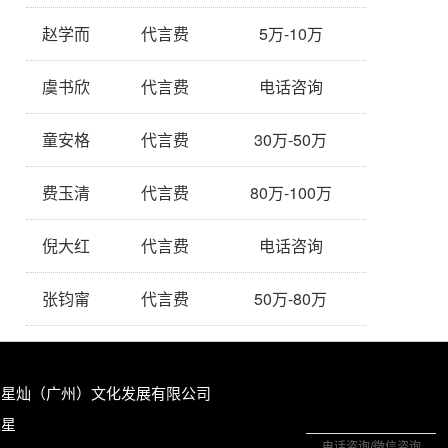
赵学而
代言费
5万-10万
虞书欣
代言费
电话咨询
童安格
代言费
30万-50万
费玉清
代言费
80万-100万
倪大红
代言费
电话咨询
张钧甯
代言费
50万-80万
：星灿（广州）文化发展有限公司
陈星
电话咨询/微信咨询