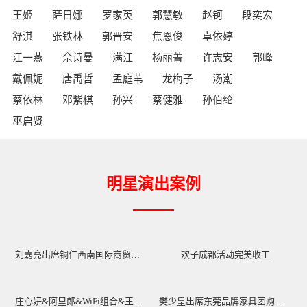
王姬
萨日娜
罗家英
郭慧敏
赵钶
段奕宏
舒淇
张铁林
郭晋安
焦恩俊
卓依婷
江一燕
佘诗曼
满江
杨丽菁
许志安
郭峰
戴佩妮
唐禹哲
孟庭苇
龙梅子
汤潮
蔡依林
邓紫棋
孙兴
蔡健雅
孙伯纶
巫启贤
明星演出案例
刘嘉亮出席铜仁西南国际商贸城开业庆典
欢子成都活动完美收工
庄心妍&阿里郎&WiFi组合&王赫野出席玛帕萨2023秋冬新品发布会
樊少皇出席东莞品牌家具团购活动圆满结束