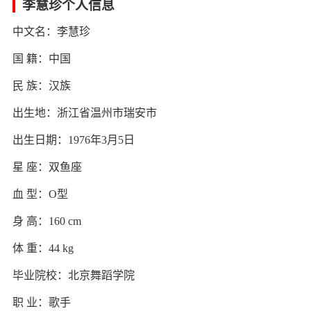
李慧珍个人信息
中文名：李慧珍
国 籍：中国
民 族：汉族
出生地：浙江省温州市瑞安市
出生日期：1976年3月5日
星 座：双鱼座
血 型：O型
身 高：160 cm
体 重：44 kg
毕业院校：北京舞蹈学院
职 业：歌手