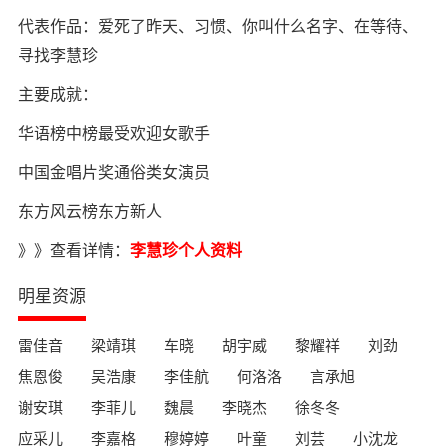
代表作品：爱死了昨天、习惯、你叫什么名字、在等待、
寻找李慧珍
主要成就：
华语榜中榜最受欢迎女歌手
中国金唱片奖通俗类女演员
东方风云榜东方新人
》》查看详情：
李慧珍个人资料
明星资源
雷佳音
梁靖琪
车晓
胡宇威
黎耀祥
刘劲
焦恩俊
吴浩康
李佳航
何洛洛
言承旭
谢安琪
李菲儿
魏晨
李晓杰
徐冬冬
应采儿
李嘉格
穆婷婷
叶童
刘芸
小沈龙