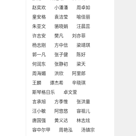
赵奕欢
小潘潘
周卓如
童安格
袁洁莹
喻佳丽
朱亚文
骆晓娟
汪晨蕊
许志安
樊凡
刘亦菲
杨志刚
方中信
梁靖琪
郭一凡
张子健
陈好
何润东
张静初
梁天
周海媚
洪欣
阿里郎
王麟
谭杰希
辛晓琪
斯琴格日乐
卓文萱
言承旭
方季惟
张洪量
汪小敏
阿悠悠
容祖儿
唐国强
黄义达
林志炫
容中尔甲
周艳泓
汤镇宗