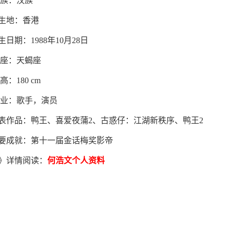
 族：汉族
生地：香港
生日期：1988年10月28日
 座：天蝎座
高：180 cm
 业：歌手，演员
表作品：鸭王、喜爱夜蒲2、古惑仔：江湖新秩序、鸭王2
要成就：第十一届金话梅奖影帝
》详情阅读：
何浩文个人资料