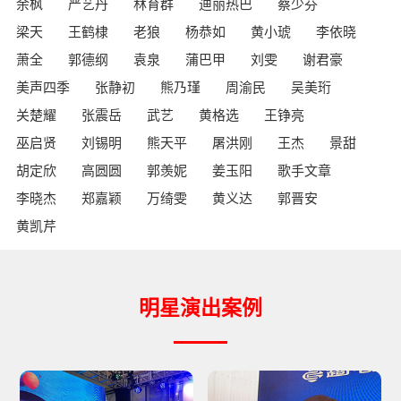
余枫
严艺丹
林育群
迪丽热巴
蔡少芬
梁天
王鹤棣
老狼
杨恭如
黄小琥
李依晓
萧全
郭德纲
袁泉
蒲巴甲
刘雯
谢君豪
美声四季
张静初
熊乃瑾
周渝民
吴美珩
关楚耀
张震岳
武艺
黄格选
王铮亮
巫启贤
刘锡明
熊天平
屠洪刚
王杰
景甜
胡定欣
高圆圆
郭羡妮
姜玉阳
歌手文章
李晓杰
郑嘉颖
万绮雯
黄义达
郭晋安
黄凯芹
明星演出案例