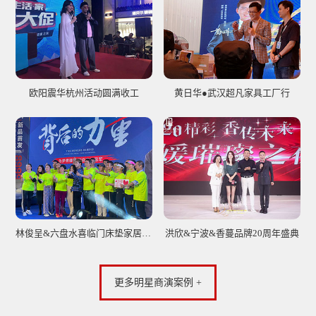
欧阳震华杭州活动圆满收工
黄日华●武汉超凡家具工厂行
林俊呈&六盘水喜临门床垫家居签售会圆满落幕
洪欣&宁波&香蔓品牌20周年盛典
更多明星商演案例 +