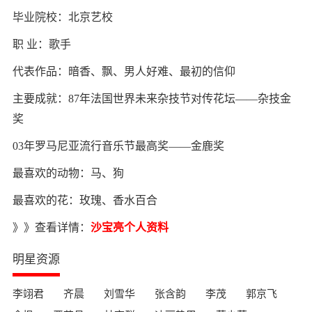
毕业院校：北京艺校
职 业：歌手
代表作品：暗香、飘、男人好难、最初的信仰
主要成就：87年法国世界未来杂技节对传花坛——杂技金
奖
03年罗马尼亚流行音乐节最高奖——金鹿奖
最喜欢的动物：马、狗
最喜欢的花：玫瑰、香水百合
》》查看详情：
沙宝亮个人资料
明星资源
李翊君
齐晨
刘雪华
张含韵
李茂
郭京飞