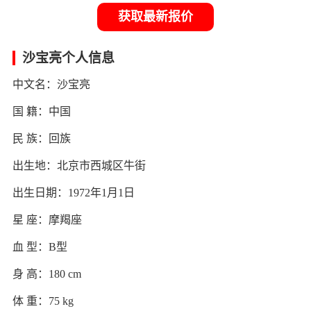
获取最新报价
沙宝亮个人信息
中文名：沙宝亮
国 籍：中国
民 族：回族
出生地：北京市西城区牛街
出生日期：1972年1月1日
星 座：摩羯座
血 型：B型
身 高：180 cm
体 重：75 kg