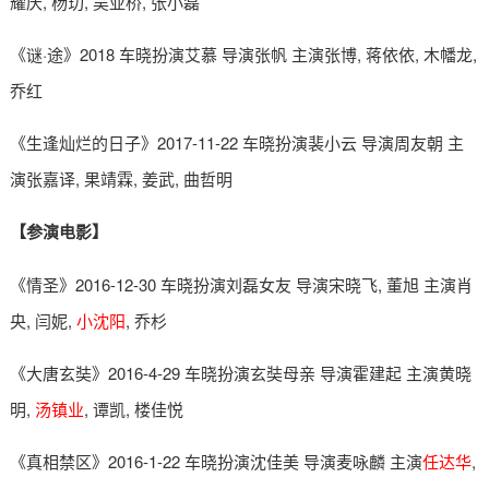
耀庆, 杨玏, 吴亚桥, 张小磊
《谜·途》2018 车晓扮演艾慕 导演张帆 主演张博, 蒋依依, 木幡龙,
乔红
《生逢灿烂的日子》2017-11-22 车晓扮演裴小云 导演周友朝 主
演张嘉译, 果靖霖, 姜武, 曲哲明
【参演电影】
《情圣》2016-12-30 车晓扮演刘磊女友 导演宋晓飞, 董旭 主演肖
央, 闫妮,
小沈阳
, 乔杉
《大唐玄奘》2016-4-29 车晓扮演玄奘母亲 导演霍建起 主演黄晓
明,
汤镇业
, 谭凯, 楼佳悦
《真相禁区》2016-1-22 车晓扮演沈佳美 导演麦咏麟 主演
任达华
,