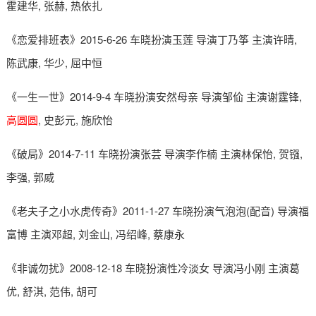
霍建华, 张赫, 热依扎
《恋爱排班表》2015-6-26 车晓扮演玉莲 导演丁乃筝 主演许晴,
陈武康, 华少, 屈中恒
《一生一世》2014-9-4 车晓扮演安然母亲 导演邹佡 主演谢霆锋,
高圆圆
, 史彭元, 施欣怡
《破局》2014-7-11 车晓扮演张芸 导演李作楠 主演林保怡, 贺镪,
李强, 郭威
《老夫子之小水虎传奇》2011-1-27 车晓扮演气泡泡(配音) 导演福
富博 主演邓超, 刘金山, 冯绍峰, 蔡康永
《非诚勿扰》2008-12-18 车晓扮演性冷淡女 导演冯小刚 主演葛
优, 舒淇, 范伟, 胡可