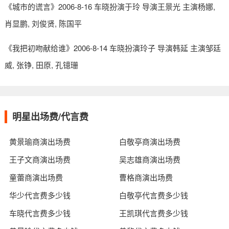
《城市的谎言》2006-8-16 车晓扮演于玲 导演王景光 主演杨娜,
肖显鹏, 刘俊贤, 陈国平
《我把初吻献给谁》2006-8-14 车晓扮演玲子 导演韩延 主演邹廷
威, 张铮, 田原, 孔镱珊
明星出场费/代言费
黄景瑜商演出场费
白敬亭商演出场费
王子文商演出场费
吴志雄商演出场费
童蕾商演出场费
曹格商演出场费
华少代言费多少钱
白敬亭代言费多少钱
车晓代言费多少钱
王凯琪代言费多少钱