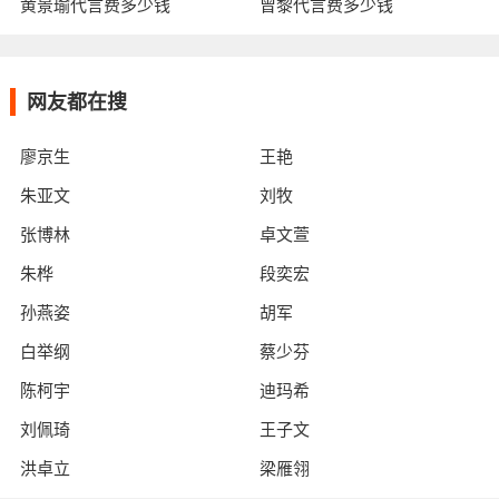
黄景瑜代言费多少钱
曾黎代言费多少钱
网友都在搜
廖京生
王艳
朱亚文
刘牧
张博林
卓文萱
朱桦
段奕宏
孙燕姿
胡军
白举纲
蔡少芬
陈柯宇
迪玛希
刘佩琦
王子文
洪卓立
梁雁翎